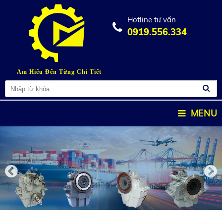
Hotline tư vấn
0919.556.334
Am Hiểu Đến Từng Chi Tiết
MENU