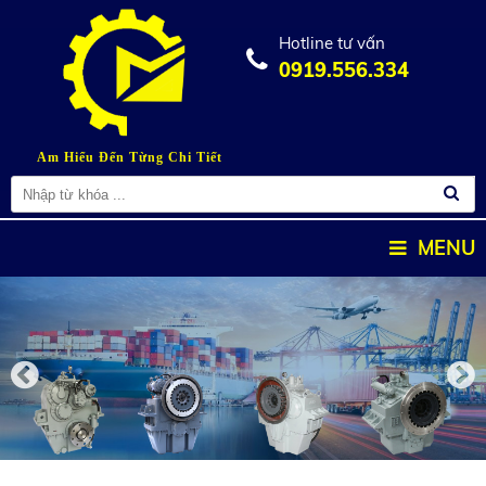
Hotline tư vấn
0919.556.334
Am Hiểu Đến Từng Chi Tiết
MENU