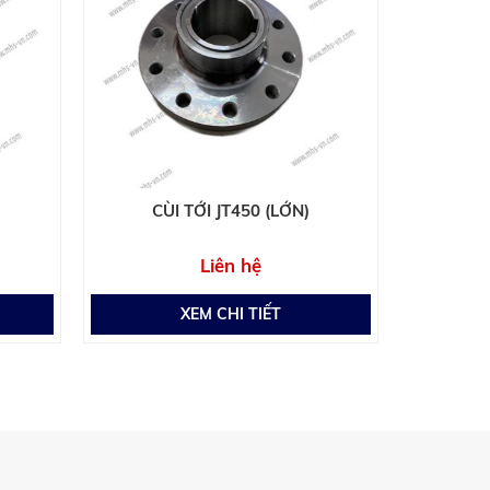
›
CÙI TỚI JT450 (LỚN)
CÙ
Liên hệ
XEM CHI TIẾT