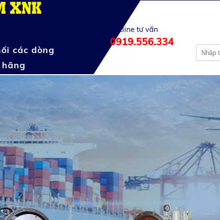
M XNK
Hotline tư vấn
0919.556.334
ối các dòng
h hãng