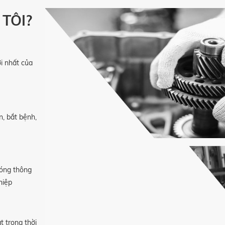
TÔI?
i nhất của
n, bắt bệnh,
hóng thông
hiệp
ật trong thời