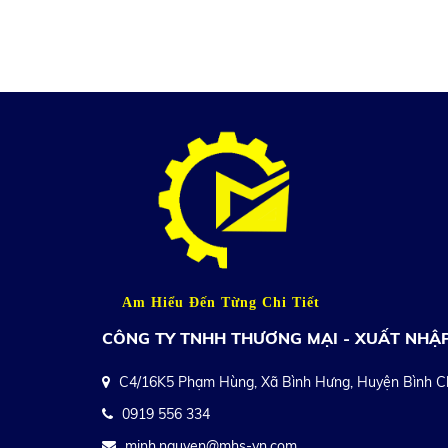
Am Hiểu Đến Từng Chi Tiết
CÔNG TY TNHH THƯƠNG MẠI - XUẤT NHẬ
C4/16K5 Phạm Hùng, Xã Bình Hưng, Huyện Bình 
0919 556 334
minh.nguyen@mhs-vn.com