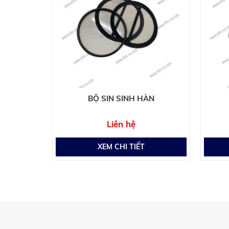
‹
 JT450
BỘ SIN SINH HÀN
Liên hệ
XEM CHI TIẾT