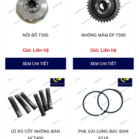
NỒI BỐ T300
NHÔNG MÂM ÉP T300
Liên hệ
Liên hệ
XEM CHI TIẾT
XEM CHI TIẾT
LÒ XO CỐT NHÔNG BÀN
PHE GÀI LƯNG BẠC ĐẠN
HCT400
6218