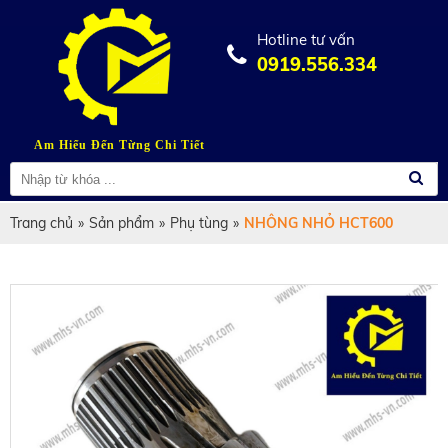
Hotline tư vấn
0919.556.334
Am Hiểu Đến Từng Chi Tiết
Trang chủ
»
Sản phẩm
»
Phụ tùng
»
NHÔNG NHỎ HCT600