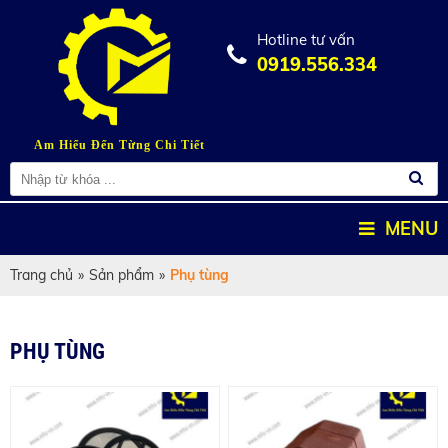
Hotline tư vấn
0919.556.334
Am Hiểu Đến Từng Chi Tiết
MENU
Trang chủ
»
Sản phẩm
»
Phụ tùng
PHỤ TÙNG