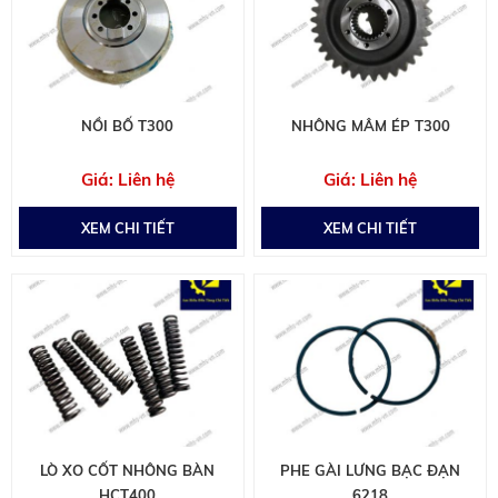
NỒI BỐ T300
NHÔNG MÂM ÉP T300
Liên hệ
Liên hệ
XEM CHI TIẾT
XEM CHI TIẾT
LÒ XO CỐT NHÔNG BÀN
PHE GÀI LƯNG BẠC ĐẠN
HCT400
6218